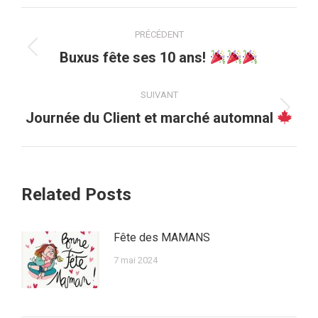
Navigation
PRÉCÉDENT
article
Article
Buxus fête ses 10 ans!
précédent
:
SUIVANT
Article
Journée du Client et marché automnal
suivant
:
Related Posts
Fête des MAMANS
7 mai 2024